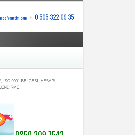
0 505 322 09 35
hedefyonetim.com
 ISO 9001 BELGESİ, HESAPLI
GELENDİRME
0850 209 7542