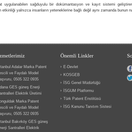
at uygulanabilen sağduyulu bir dokümantasyon ve kayıt sistemi geliştirere
etkinliği yalnızca insanların yeteneklerine bağlı değil aynı zamanda bunun nas
zmetlerimiz
Önemli Linkler
So
stanbul Adalar Marka Patent
E-Devlet
escili ve Faydalı Model
KOSGEB
aşvuru, 0505 322 0935
İSG Genel Müdürlüğü
dana GES güneş Enerji
İSGUM Platformu
antralleri Elektrik Üretimi
Türk Patent Enstitüsü
onguldak Marka Patent
İSG Kanunu Tanıtım Sistesi
escili ve Faydalı Model
aşvuru, 0505 322 0935
stanbul Bakırköy GES güneş
nerji Santralleri Elektrik