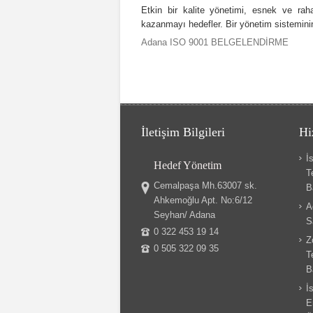
Etkin bir kalite yönetimi, esnek ve rah
kazanmayı hedefler. Bir yönetim sisteminin 
Adana ISO 9001 BELGELENDİRME
İletişim Bilgileri
Hi
İ
Hedef Yönetim
T
Cemalpaşa Mh.63007 sk.
B
Ahkemoğlu Apt. No:6/12
A
Seyhan/ Adana
S
0 322 453 19 14
Z
0 505 322 09 35
T
B
İ
E