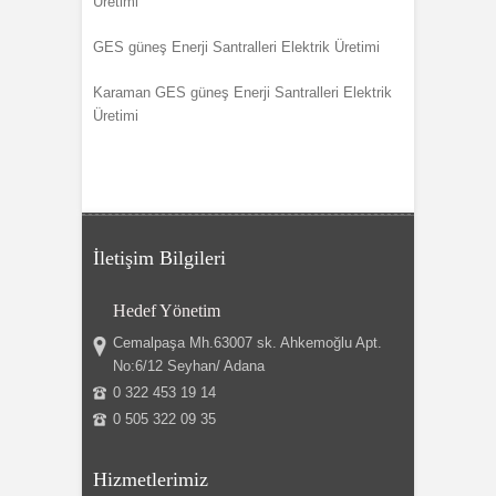
Üretimi
GES güneş Enerji Santralleri Elektrik Üretimi
Karaman GES güneş Enerji Santralleri Elektrik
Üretimi
İletişim Bilgileri
Hedef Yönetim
Cemalpaşa Mh.63007 sk. Ahkemoğlu Apt.
No:6/12 Seyhan/ Adana
0 322 453 19 14
0 505 322 09 35
Hizmetlerimiz