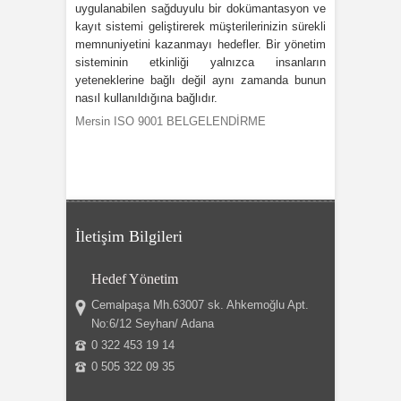
uygulanabilen sağduyulu bir dokümantasyon ve
kayıt sistemi geliştirerek müşterilerinizin sürekli
memnuniyetini kazanmayı hedefler. Bir yönetim
sisteminin etkinliği yalnızca insanların
yeteneklerine bağlı değil aynı zamanda bunun
nasıl kullanıldığına bağlıdır.
Mersin ISO 9001 BELGELENDİRME
İletişim Bilgileri
Hedef Yönetim
Cemalpaşa Mh.63007 sk. Ahkemoğlu Apt.
No:6/12 Seyhan/ Adana
0 322 453 19 14
0 505 322 09 35