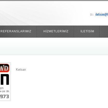
iletisim@
REFERANSLARIMIZ
HİZMETLERİMİZ
İLETİSİM
Ketsan