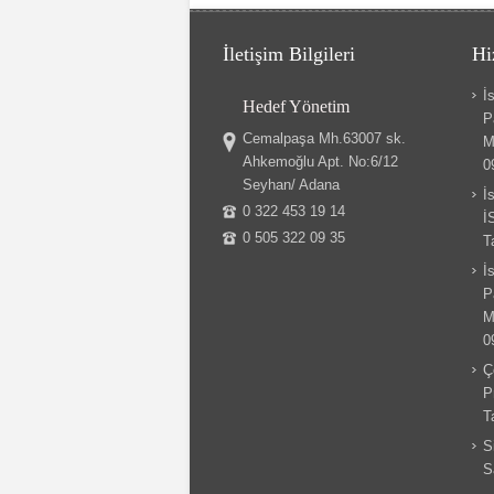
İletişim Bilgileri
Hi
İ
Hedef Yönetim
P
Cemalpaşa Mh.63007 sk.
M
Ahkemoğlu Apt. No:6/12
0
Seyhan/ Adana
İ
0 322 453 19 14
İ
0 505 322 09 35
T
İ
P
M
0
Ç
P
T
S
S