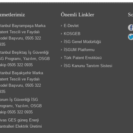
zmetlerimiz
Önemli Linkler
So
stanbul Bayrampaşa Marka
E-Devlet
atent Tescili ve Faydalı
KOSGEB
odel Başvuru, 0505 322
İSG Genel Müdürlüğü
935
İSGUM Platformu
stanbul Beşiktaş İş Güvenliği
Türk Patent Enstitüsü
SG Programı, Yazılım, OSGB
akip 0505 322 0935
İSG Kanunu Tanıtım Sistesi
stanbul Başakşehir Marka
atent Tescili ve Faydalı
odel Başvuru, 0505 322
935
orum İş Güvenliği İSG
rogramı, Yazılım, OSGB
akip 0505 322 0935
ivas GES güneş Enerji
antralleri Elektrik Üretimi